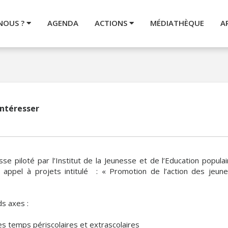
NOUS ?
AGENDA
ACTIONS
MÉDIATHÈQUE
A
 intéresser
se piloté par l’Institut de la Jeunesse et de l’Education popula
ppel à projets intitulé : « Promotion de l’action des jeune
ds axes :
s temps périscolaires et extrascolaires