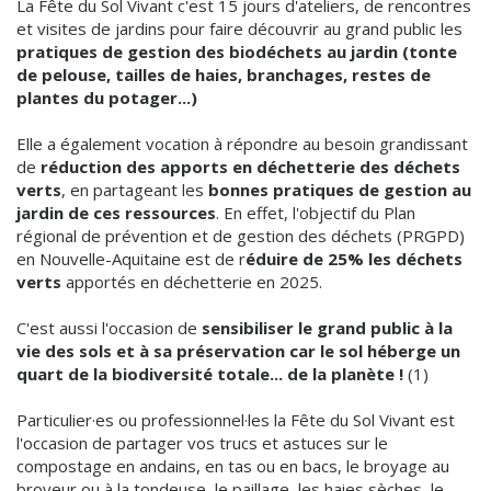
La Fête du Sol Vivant c'est 15 jours d'ateliers, de rencontres
et visites de jardins pour faire découvrir au grand public les
pratiques de gestion des biodéchets au jardin (tonte
de pelouse, tailles de haies, branchages, restes de
plantes du potager...)
Elle a également vocation à répondre au besoin grandissant
de
réduction des apports en déchetterie des déchets
verts
, en partageant les
bonnes pratiques de gestion au
jardin de ces ressources
. En effet, l'objectif du Plan
régional de prévention et de gestion des déchets (PRGPD)
en Nouvelle-Aquitaine est de r
éduire de 25% les déchets
verts
apportés en déchetterie en 2025.
C'est aussi l'occasion de
sensibiliser le grand public à la
vie des sols et à sa préservation car le sol héberge un
quart de la biodiversité totale... de la planète !
(1)
Particulier·es ou professionnel·les la Fête du Sol Vivant est
l'occasion de partager vos trucs et astuces sur le
compostage en andains, en tas ou en bacs, le broyage au
broyeur ou à la tondeuse, le paillage, les haies sèches, le