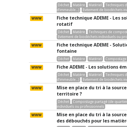
Déchet
Matière
Matériel
Techniques d
d’immeuble...)
Evitement de biodéchets in
Fiche technique ADEME - Les so
WWW
rotatif
Déchet
Matière
Techniques de composta
Evitement de biodéchets individuels ou pr
Fiche technique ADEME - Solut
WWW
fontaine
Déchet
Matière
Matériel
Compostage p
Fiche ADEME - Les solutions ém
WWW
Déchet
Matière
Matériel
Techniques d
d’immeuble...)
Evitement de biodéchets in
Mise en place du tri à la sour
WWW
territoire ?
Déchet
Compostage partagé (de quartier,
individuels ou professionnels
Mise en place du tri à la sour
WWW
des débouchés pour les matièr