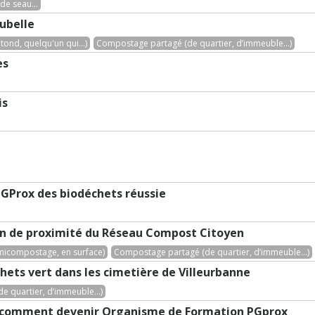
 de seau...
ubelle
tond, quelqu'un qui...)
Compostage partagé (de quartier, d’immeuble...)
es
is
 GProx des biodéchets réussie
on de proximité du Réseau Compost Citoyen
micompostage, en surface)
Compostage partagé (de quartier, d’immeuble...)
hets vert dans les cimetière de Villeurbanne
 quartier, d’immeuble...)
et comment devenir Organisme de Formation PGprox