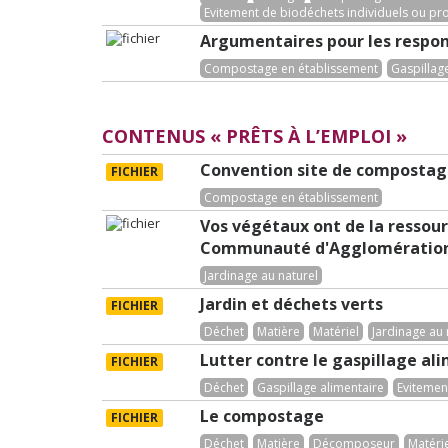
Evitement de biodéchets individuels ou pr
Argumentaires pour les respo
Compostage en établissement
Gaspillag
CONTENUS « PRÊTS À L’EMPLOI »
Convention site de compostage
FICHIER
Compostage en établissement
Vos végétaux ont de la ressourc
Communauté d'Agglomération R
Jardinage au naturel
Jardin et déchets verts
FICHIER
Déchet
Matière
Matériel
Jardinage au 
Lutter contre le gaspillage al
FICHIER
Déchet
Gaspillage alimentaire
Evitemen
Le compostage
FICHIER
Déchet
Matière
Décomposeur
Matéri