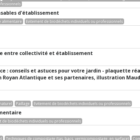
ofessionnels
nsables d'établissement
e alimentaire
Evitement de biodéchets individuels ou professionnels
 entre collectivité et établissement
e : conseils et astuces pour votre jardin - plaquette réa
oyan Atlantique et ses partenaires, illustration Maud
naturel
Paillage
Evitement de biodéchets individuels ou professionnels
imentaire
t de biodéchets individuels ou professionnels
el
Techniques de compostage (tas, bacs, vermicompostage, en surface)
Com