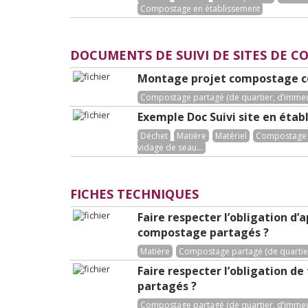
Compostage en établissement
DOCUMENTS DE SUIVI DE SITES DE 
Montage projet compostage c
Compostage partagé (de quartier, d’immeub
Exemple Doc Suivi site en éta
Déchet
Matière
Matériel
Compostage 
vidage de seau...
FICHES TECHNIQUES
Faire respecter l’obligation d
compostage partagés ?
Matière
Compostage partagé (de quartier
Faire respecter l’obligation d
partagés ?
Compostage partagé (de quartier, d’immeub