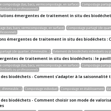
e compostage (tas, bacs, vermicompostage, en surface)
Compostage partagé 
dividuels ou professionnels
lutions émergentes de traitement in situ des biodéchet
ge (tas, bacs, vermicompostage, en surface)
Compostage partagé (de quarti
ofessionnels
ions émergentes de traitement in situ des biodéchets :
artagé (de quartier, d’immeuble...)
Evitement de biodéchets individuels ou 
ergentes de traitement in situ des biodéchets : le pav
e compostage (tas, bacs, vermicompostage, en surface)
Compostage partagé 
dividuels ou professionnels
ce des biodéchets - Comment s’adapter à la saisonnalité 
 d’immeuble...)
Compostage individuel
Compostage en établissement
Ev
ce des biodéchets - Comment choisir son mode de valoris
es