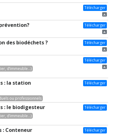
Télécharger
A
e prévention?
Télécharger
A
on des biodéchets ?
Télécharger
A
Télécharger
A
er, d’immeuble...)
 : la station
Télécharger
duels ou professionnels
 : le biodigesteur
Télécharger
er, d’immeuble...)
s : Conteneur
Télécharger