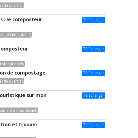
(de quartier,
s : le composteur
Télécharger
er, d’immeuble...)
 Composteur
Télécharger
professionnels
illon de compostage
Télécharger
(de quartier,
touristique sur mon
Télécharger
itement de biodéchets
ation et trouver
Télécharger