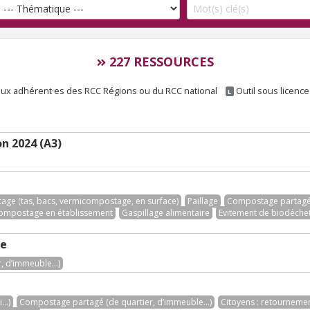
227 RESSOURCES
ux adhérent·es des RCC Régions ou du RCC national
Outil sous licenc
L
n 2024 (A3)
ge (tas, bacs, vermicompostage, en surface)
Paillage
Compostage partagé 
ompostage en établissement
Gaspillage alimentaire
Evitement de biodéchet
te
 d’immeuble...)
..)
Compostage partagé (de quartier, d’immeuble...)
Citoyens : retourneme