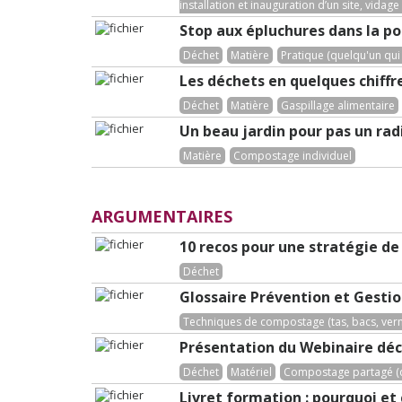
installation et inauguration d’un site, vidage
Stop aux épluchures dans la po
Déchet
Matière
Pratique (quelqu'un qui 
Les déchets en quelques chiffr
Déchet
Matière
Gaspillage alimentaire
Un beau jardin pour pas un rad
Matière
Compostage individuel
ARGUMENTAIRES
10 recos pour une stratégie de
Déchet
Glossaire Prévention et Gesti
Techniques de compostage (tas, bacs, ver
Présentation du Webinaire déc
Déchet
Matériel
Compostage partagé (de
Livret formation : pourquoi 