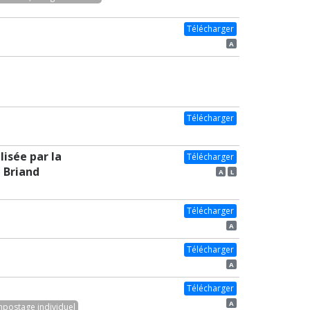
Télécharger
A
Télécharger
lisée par la
Télécharger
 Briand
A
L
Télécharger
A
Télécharger
A
Télécharger
A
postage individuel