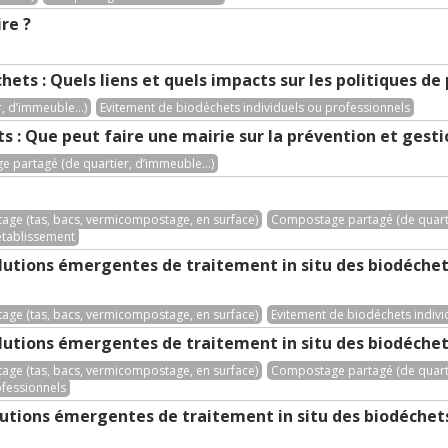
re ?
chets : Quels liens et quels impacts sur les politiques d
 d’immeuble...)
Evitement de biodéchets individuels ou professionnels
 : Que peut faire une mairie sur la prévention et gesti
 partagé (de quartier, d’immeuble...)
ge (tas, bacs, vermicompostage, en surface)
Compostage partagé (de quarti
tablissement
lutions émergentes de traitement in situ des biodéchets
ge (tas, bacs, vermicompostage, en surface)
Evitement de biodéchets indivi
lutions émergentes de traitement in situ des biodéchets
ge (tas, bacs, vermicompostage, en surface)
Compostage partagé (de quarti
ofessionnels
lutions émergentes de traitement in situ des biodéchet