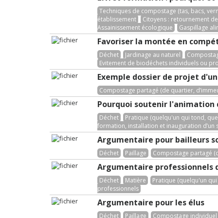
Techniques de compostage (tas, bacs, ver
établissement
Citoyens : retournement de 
Assainissement écologique
Gaspillage al
Favoriser la montée en compét
Déchet
Jardinage au naturel
Compostage
Evitement de biodéchets individuels ou pr
Exemple dossier de projet d'u
Compostage partagé (de quartier, d’immeub
Pourquoi soutenir l'animation
Déchet
Pratique (quelqu'un qui tond, quel
formation, installation et inauguration d’un s
Argumentaire pour bailleurs s
Déchet
Paillage
Compostage partagé (de
Argumentaire professionnels 
Déchet
Matière
Pratique (quelqu'un qui 
professionnels
Argumentaire pour les élus
Déchet
Paillage
Compostage individuel