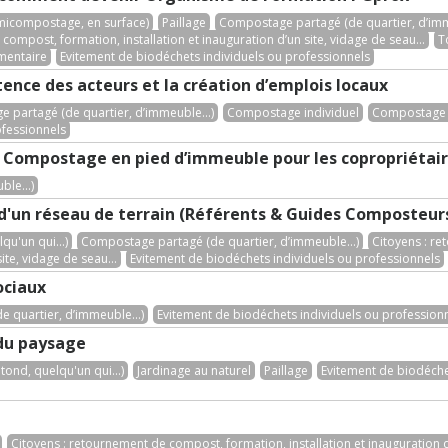
micompostage, en surface)
Paillage
Compostage partagé (de quartier, d’imm
compost, formation, installation et inauguration d’un site, vidage de seau...
T
imentaire
Evitement de biodéchets individuels ou professionnels
ence des acteurs et la création d’emplois locaux
 partagé (de quartier, d’immeuble...)
Compostage individuel
Compostage 
ofessionnels
n Compostage en pied d’immeuble pour les copropriétai
le...)
 d'un réseau de terrain (Référents & Guides Composteur
qu'un qui...)
Compostage partagé (de quartier, d’immeuble...)
Citoyens : r
ite, vidage de seau...
Evitement de biodéchets individuels ou professionnels
ociaux
 quartier, d’immeuble...)
Evitement de biodéchets individuels ou profession
du paysage
tond, quelqu'un qui...)
Jardinage au naturel
Paillage
Evitement de biodéche
Citoyens : retournement de compost, formation, installation et inauguration d’