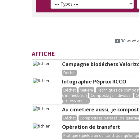
Réservé a
A
AFFICHE
Campagne biodéchets Valorizo
Déchet
Infographie PGprox RCCO
Déchet
Matière
Techniques de composta
d’immeuble...)
Compostage individuel
C
professionnels
Au cimetière aussi, je compos
Déchet
Compostage partagé (de quartier,
Opération de transfert
Pratique (quelqu'un qui tond, quelqu'un qui.