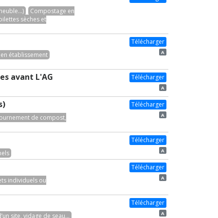
euble...)
Compostage en
oilettes sèches et
Télécharger
A
en établissement
res avant L'AG
Télécharger
A
s)
Télécharger
A
etournement de compost,
Télécharger
A
nels
Télécharger
A
ts individuels ou
Télécharger
A
un site, vidage de seau...