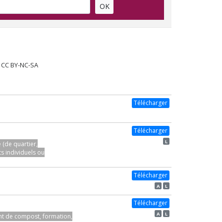
OK
e CC BY-NC-SA
Télécharger
Télécharger
L
(de quartier,
s individuels ou
Télécharger
A
L
Télécharger
A
L
nt de compost, formation,