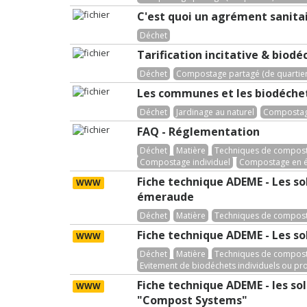
C'est quoi un agrément sanitai
Déchet
Tarification incitative & biodé
Déchet
Compostage partagé (de quartier,
Les communes et les biodéchets
Déchet
Jardinage au naturel
Compostage
FAQ - Réglementation
Déchet
Matière
Techniques de composta
Compostage individuel
Compostage en é
Fiche technique ADEME - Les so
WWW
émeraude
Déchet
Matière
Techniques de composta
Fiche technique ADEME - Les so
WWW
Déchet
Matière
Techniques de composta
Evitement de biodéchets individuels ou pr
Fiche technique ADEME - les so
WWW
"Compost Systems"