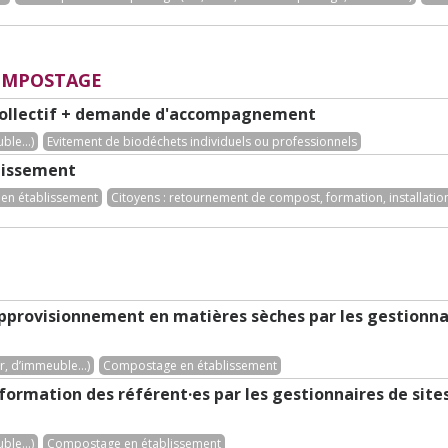
COMPOSTAGE
ollectif + demande d'accompagnement
le...)
Evitement de biodéchets individuels ou professionnels
blissement
en établissement
Citoyens : retournement de compost, formation, installation 
’approvisionnement en matières sèches par les gestionna
, d’immeuble...)
Compostage en établissement
e formation des référent·es par les gestionnaires de si
le...)
Compostage en établissement