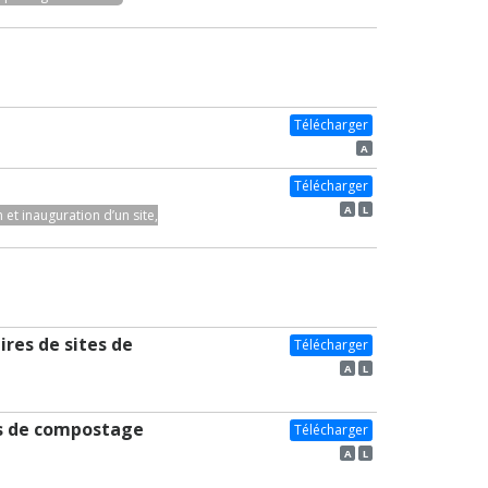
Télécharger
A
Télécharger
A
L
et inauguration d’un site,
ires de sites de
Télécharger
A
L
tes de compostage
Télécharger
A
L